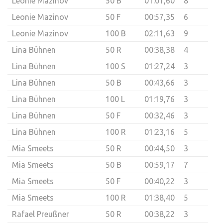
Leonie Mazinov
50 B
01:01,60
8
Leonie Mazinov
50 F
00:57,35
6
Leonie Mazinov
100 B
02:11,63
9
Lina Bühnen
50 R
00:38,38
4
Lina Bühnen
100 S
01:27,24
3
Lina Bühnen
50 B
00:43,66
3
Lina Bühnen
100 L
01:19,76
3
Lina Bühnen
50 F
00:32,46
3
Lina Bühnen
100 R
01:23,16
5
Mia Smeets
50 R
00:44,50
3
Mia Smeets
50 B
00:59,17
7
Mia Smeets
50 F
00:40,22
3
Mia Smeets
100 R
01:38,40
5
Rafael Preußner
50 R
00:38,22
3