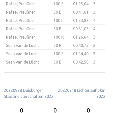
Rafael Preußner
100 S
01:25,64
3
Rafael Preußner
50 B
00:41,61
3
Rafael Preußner
100 L
01:23,87
4
Rafael Preußner
50 F
00:31,03
4
Rafael Preußner
100 R
01:26,64
3
Sean van de Lücht
50 R
00:40,75
2
Sean van de Lücht
100 S
01:24,40
2
Sean van de Lücht
50 B
00:42,58
3
Beitragsnavigation
20220828 Duisburger
20220918 Lichterlauf 5km
Stadtmeisterschaften 2022
2022
0
0
0