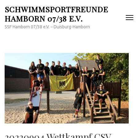
Zum
SCHWIMMSPORTFREUNDE
Inhalt
HAMBORN 07/38 E.V.
springen
(Enter
SSF Hamborn 07/38 e.V. – Duisburg-Hamborn
drücken)
20220904 Wettkampf CSV