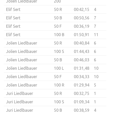
Jolien Liedlbauer
200
Elif Sert
50 R
00:42,15
4
Elif Sert
50 B
00:50,56
7
Elif Sert
50 F
00:36,19
7
Elif Sert
100 B
01:50,91
11
Jolien Liedlbauer
50 R
00:40,84
6
Jolien Liedlbauer
100 S
01:44,43
6
Jolien Liedlbauer
50 B
00:46,03
6
Jolien Liedlbauer
100 L
01:31,48
10
Jolien Liedlbauer
50 F
00:34,33
10
Jolien Liedlbauer
100 R
01:29,94
5
Juri Liedlbauer
50 R
00:32,75
1
Juri Liedlbauer
100 S
01:09,34
1
Juri Liedlbauer
50 B
00:38,59
4