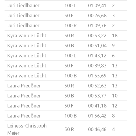
Juri Liedlbauer
100 L
01:09,41
2
Juri Liedlbauer
50 F
00:26,68
3
Juri Liedlbauer
100 R
01:09,76
2
Kyra van de Lücht
50 R
00:53,22
18
Kyra van de Lücht
50 B
00:51,04
9
Kyra van de Lücht
100 L
01:43,12
6
Kyra van de Lücht
50 F
00:39,83
13
Kyra van de Lücht
100 B
01:55,69
13
Laura Preußner
50 R
00:52,63
13
Laura Preußner
50 B
00:53,77
10
Laura Preußner
50 F
00:41,18
12
Laura Preußner
100 B
01:56,42
8
Leiness-Christoph
50 R
00:46,46
4
Meier