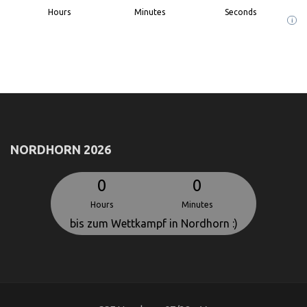
Hours
Minutes
Seconds
i
NORDHORN 2026
0
0
Hours
Minutes
bis zum Wettkampf in Nordhorn :)