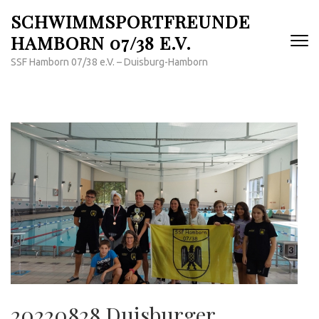
Zum
SCHWIMMSPORTFREUNDE
Inhalt
HAMBORN 07/38 E.V.
springen
(Enter
SSF Hamborn 07/38 e.V. – Duisburg-Hamborn
drücken)
20220828 Duisburger