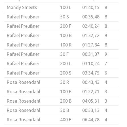
Mandy Smeets
100 L
01:40,15
8
Rafael Preußner
50 S
00:35,48
8
Rafael Preußner
200 F
02:40,24
8
Rafael Preußner
100 B
01:32,72
9
Rafael Preußner
100 R
01:27,84
8
Rafael Preußner
50 F
00:31,07
9
Rafael Preußner
200 L
03:10,24
7
Rafael Preußner
200 S
03:34,75
6
Rosa Rosendahl
50 R
00:43,43
4
Rosa Rosendahl
100 F
01:22,71
3
Rosa Rosendahl
200 B
04:05,31
3
Rosa Rosendahl
50 B
00:53,13
4
Rosa Rosendahl
400 F
06:44,78
4