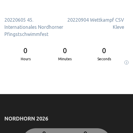
Beitragsnavigation
20220605 45.
20220904 Wettkampf CSV
Internationales Nordhorner
Kleve
Pfingstschwimmfest
0
0
0
Hours
Minutes
Seconds
i
NORDHORN 2026