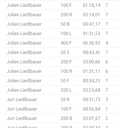
Jolien Liedlbauer
100 F
01:18,14
7
Jolien Liedlbauer
200 R
03:14,01
7
Jolien Liedlbauer
50 B
00:47,17
7
Jolien Liedlbauer
100 L
01:31,53
7
Jolien Liedlbauer
400 F
06:36,93
4
Jolien Liedlbauer
50 S
00:43,41
7
Jolien Liedlbauer
200 F
03:00,66
6
Jolien Liedlbauer
100 R
01:31,11
6
Jolien Liedlbauer
50 F
00:34,25
7
Jolien Liedlbauer
200 L
03:23,68
7
Juri Liedlbauer
50 R
00:31,73
3
Juri Liedlbauer
100 F
00:56,84
1
Juri Liedlbauer
200 B
03:07,67
5
Juri Liedlbauer
200 R
02:30,34
2