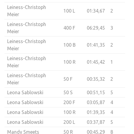
Leiness-Christoph
100 L
01:34,67
2
Meier
Leiness-Christoph
400 F
06:29,45
3
Meier
Leiness-Christoph
100 B
01:41,35
2
Meier
Leiness-Christoph
100 R
01:45,42
1
Meier
Leiness-Christoph
50 F
00:35,32
2
Meier
Leona Sablowski
50 S
00:51,15
5
Leona Sablowski
200 F
03:05,87
4
Leona Sablowski
100 R
01:39,35
4
Leona Sablowski
200 L
03:37,87
5
Mandy Smeets
50 R
00:45,29
8