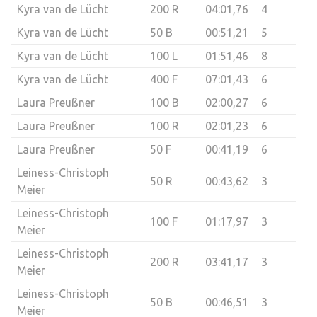
Kyra van de Lücht
200 R
04:01,76
4
Kyra van de Lücht
50 B
00:51,21
5
Kyra van de Lücht
100 L
01:51,46
8
Kyra van de Lücht
400 F
07:01,43
6
Laura Preußner
100 B
02:00,27
6
Laura Preußner
100 R
02:01,23
6
Laura Preußner
50 F
00:41,19
6
Leiness-Christoph
50 R
00:43,62
3
Meier
Leiness-Christoph
100 F
01:17,97
3
Meier
Leiness-Christoph
200 R
03:41,17
3
Meier
Leiness-Christoph
50 B
00:46,51
3
Meier