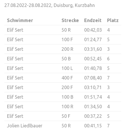
27.08.2022-28.08.2022, Duisburg, Kurzbahn
Schwimmer
Strecke
Endzeit
Platz
Elif Sert
50 R
00:42,03
4
Elif Sert
100 F
01:24,77
5
Elif Sert
200 R
03:31,60
3
Elif Sert
50 B
00:52,45
6
Elif Sert
100 L
01:40,78
5
Elif Sert
400 F
07:08,40
7
Elif Sert
200 F
03:10,71
3
Elif Sert
100 B
01:51,74
4
Elif Sert
100 R
01:34,50
4
Elif Sert
50 F
00:37,22
5
Jolien Liedlbauer
50 R
00:41,15
7