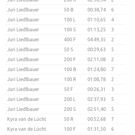
Juri Liedlbauer
50 B
00:38,74
6
Juri Liedlbauer
100 L
01:10,65
4
Juri Liedlbauer
100 S
01:13,25
3
Juri Liedlbauer
400 F
04:49,35
2
Juri Liedlbauer
50 S
00:29,63
5
Juri Liedlbauer
200 F
02:11,08
2
Juri Liedlbauer
100 B
01:24,80
7
Juri Liedlbauer
100 R
01:08,78
2
Juri Liedlbauer
50 F
00:26,31
3
Juri Liedlbauer
200 L
02:37,93
5
Juri Liedlbauer
200 S
02:51,40
5
Kyra van de Lücht
50 R
00:52,68
7
Kyra van de Lücht
100 F
01:31,50
6